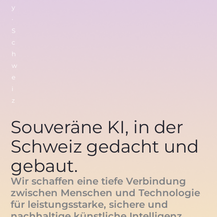
y
·
S
c
h
w
e
i
z
Souveräne KI, in der
Schweiz gedacht und
gebaut.
Wir schaffen eine tiefe Verbindung
zwischen Menschen und Technologie
für leistungsstarke, sichere und
nachhaltige künstliche Intelligenz.