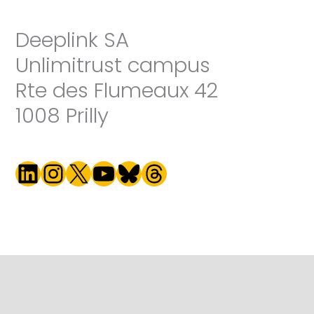
e
r
Deeplink SA
n
Unlimitrust campus
a
t
Rte des Flumeaux 42
i
1008 Prilly
v
e
:
LinkedIn
Instagram
X
YouTube
Bluesky
Threads