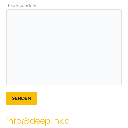
Ihre Nachricht
A
info@deeplink.ai
l
t