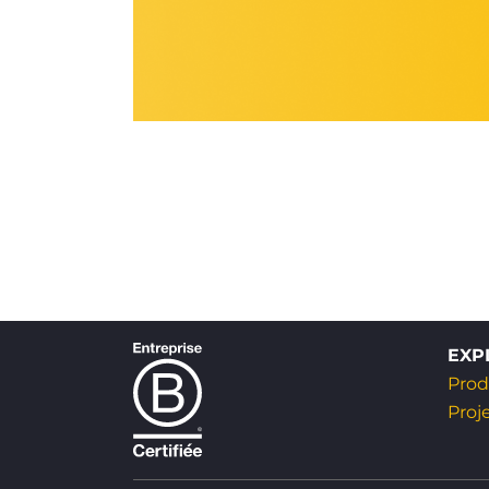
EXP
Prod
Proj