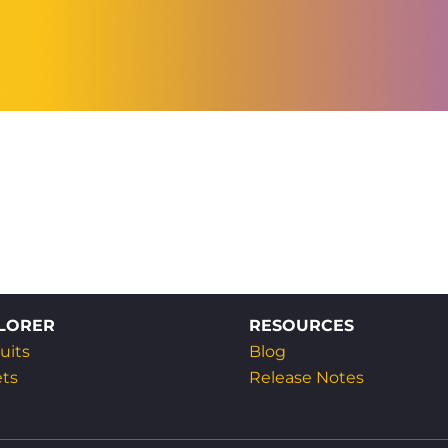
LORER
RESOURCES
uits
Blog
ets
Release Notes